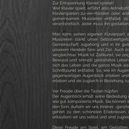
Zur Entspannung Klavier spielen
Wer Klavier spielt, erfährt also Antrieb
Klavierspielen-zu-vier-Händen oder an
gemeinsamen Musizieren entfaltet sic
verantwortlich. Jeder muss ihn gestalten
Man kann seinen eigenen Klavierpart 
Musizieren stärkt unser Selbstwertgefü
Gemeinschaft zugehörig und in ihr geb
unserem Handeln Sinn und Ziel. Auch dar
vergleichbar. Musik ist Zeitkunst, sie z
Bewusst und sinnvoll gestaltetes Leben i
sich das Leben und die ganze Musik als 
Schnittpunkt entfaltet. So, wie im Auge
gegenwärtigen Augenblick erleben und e
erleben und sie zugleich in Beziehung z
Vor Freude über die Tasten hüpfen
Der Augenblick erhält seine Bedeutung 
wie gut komponierte Musik. Sie können wi
den Sinn, äußern wir uns Inneres -ganzhe
gehört zu den schönsten Erlebnissen,
entäußern wir uns selbst und sind zugle
Diese Freude am Spiel, am Gestalten, 