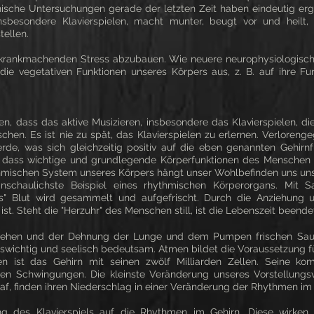
ische Untersuchungen gerade der letzten Zeit haben eindeutig er
insbesondere Klavierspielen, macht munter, beugt vor und heilt, 
ellen.
 um krankmachenden Stress abzubauen. Wie neuere neurophysiologisch
 die vegetativen Funktionen unseres Körpers aus, z. B. auf ihre Fu
n, dass das aktive Musizieren, insbesondere das Klavierspielen, di
nschen. Es ist nie zu spät, das Klavierspielen zu erlernen. Verlore
de, was sich gleichzeitig positiv auf die eben genannten Gehirnfun
n, dass wichtige und grundlegende Körperfunktionen des Menschen 
mischen System unseres Körpers hängt unser Wohlbefinden uns uns
schaulichste Beispiel eines rhythmischen Körperorgans. Mit Sa
tes" Blut wird gesammelt und aufgefrischt. Durch die Anziehung 
st. Steht die "Herzuhr" des Menschen still, ist die Lebenszeit beende
en und der Dehnung der Lunge und dem Pumpen frischen Sauerst
nswichtig und seelisch bedeutsam. Atmen bildet die Voraussetzung 
 ist das Gehirn mit seinen zwölf Milliarden Zellen. Seine komp
chen Schwingungen. Die kleinste Veränderung unseres Vorstellungs
f, finden ihren Niederschlag in einer Veränderung der Rhythmen im 
ung des Klavierspiels auf die Rhythmen im Gehirn. Diese wirke