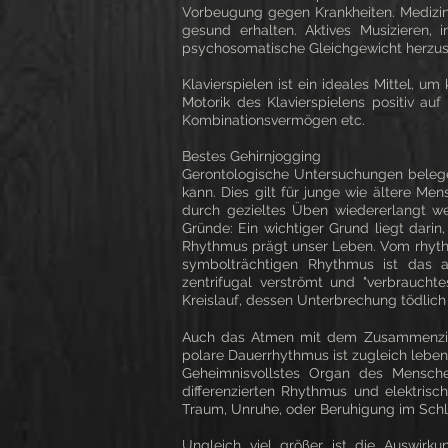
Vorbeugung gegen Krankheiten. Medizin
gesund erhalten. Aktives Musizieren, 
psychosomatische Gleichgewicht herzust
Klavierspielen ist ein ideales Mittel,
Motorik des Klavierspielens positiv auf
Kombinationsvermögen etc.
Bestes Gehirnjogging
​Gerontologische Untersuchungen belege
kann. Dies gilt für junge wie ältere Me
durch gezieltes Üben wiedererlangt wer
Gründe: Ein wichtiger Grund liegt dari
Rhythmus prägt unser Leben. Vom rhyth
symbolträchtigen Rhythmus ist das an
zentrifugal verströmt und "verbrauch
Kreislauf, dessen Unterbrechung tödlich i
Auch das Atmen mit dem Zusammenzieh
polare Dauerrhythmus ist zugleich lebe
Geheimnisvollstes Organ des Menschen
differenzierten Rhythmus und elektris
Traum, Unruhe, oder Beruhigung im Schla
Ungleich viel größer ist die Auswirk