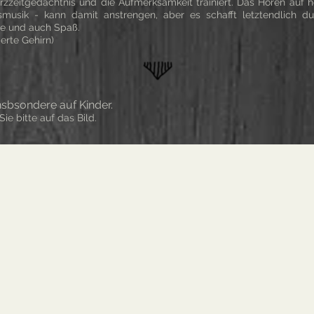
rzzeitgedächtnis und die Aufmerksamkeit trainiert. Das Hören auf
smusik - kann damit anstrengen, aber es schafft letztendlich du
e und auch Spaß.
erte Gehirn)
bsondere auf Kinder.
ie bitte auf das Bild.