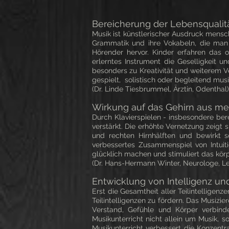
​Bereicherung der Lebensqualit
Musik ist künstlerischer Ausdruck mensc
Grammatik und ihre Vokabeln, die man u
Hörender hervor. Kinder erfahren das of
erlerntes Instrument die Geselligkeit u
besonders zu Kreativität und weiterem V
gespielt, solistisch oder begleitend musi
(Dr. Linde Tiesbrummel, Ärztin, Odenthal)
Wirkung auf das Gehirn aus med
Durch Klavierspielen - insbesondere ber
verstärkt. Die erhöhte Vernetzung zeigt 
und rechten Hirnhälften und bewirkt
verbessertes Zusammenspiel von Intuiti
glücklich machen und stimuliert das kö
​(Dr. Hans-Hermann Winter, Neurologe, L
Entwicklung von Intelligenz u
Erst die Gesamtheit aller Teilintelligen
Teilintelligenzen zu fördern. Das Musizier
Verstand, Gefühle und Körper verbindet
Musikunterricht nicht allein um Musik, s
Musikunterricht verbessert die Konzentr