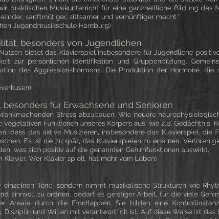
 wir praktischen Musikunterricht für eine ganzheitliche Bildung des
 gelinder, sanftmütiger, sittsamer und vernünftiger macht.“
lichen Jugendmusikschule Hamburg)
ilität, besonders von Jugendlichen
zen bietet das Klavierspiel insbesondere für Jugendliche positive 
keit zur persönlichen Identifikation und Gruppenbildung. Gemei
ation des Aggressionshormons. Die Produktion der Hormone, die so
everkusen)
t, besonders für Erwachsene und Senioren
 um krankmachenden Stress abzubauen. Wie neuere neurophysiologisc
die vegetativen Funktionen unseres Körpers aus, wie z.B. Gedächtnis,
, dass das aktive Musizieren, insbesondere das Klavierspiel, die
enschen. Es ist nie zu spät, das Klavierspielen zu erlernen. Verlore
n, was sich positiv auf die genannten Gehirnfunktionen auswirkt.
n Klavier, Wer Klavier spielt, hat mehr vom Leben)
die einzelnen Töne, sondern nimmt musikalische Strukturen wie R
d sinnvoll zu ordnen, bedarf es geistiger Arbeit, für die viele Gehi
Areale durch die Frontlappen. Sie bilden eine Kontrollinstanz
Disziplin und Willen mit verantwortlich ist. Auf diese Weise ist da