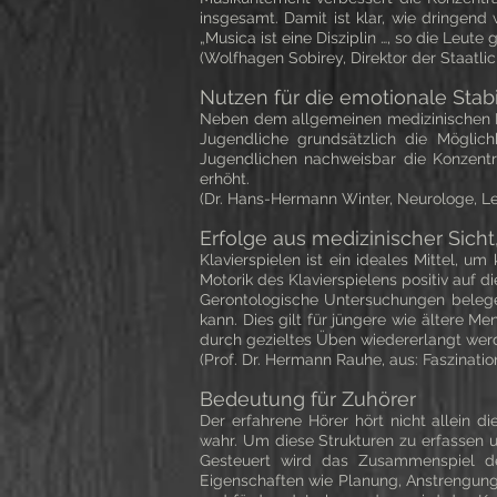
insgesamt. Damit ist klar, wie dringend
„Musica ist eine Disziplin …, so die Leute
(Wolfhagen Sobirey, Direktor der Staat
Nutzen für die emotionale Stab
Neben dem allgemeinen medizinischen Nut
Jugendliche grundsätzlich die Möglich
Jugendlichen nachweisbar die Konzentr
erhöht.
(Dr. Hans-Hermann Winter, Neurologe, L
Erfolge aus medizinischer Sich
Klavierspielen ist ein ideales Mittel,
Motorik des Klavierspielens positiv auf 
Gerontologische Untersuchungen belegen
kann. Dies gilt für jüngere wie ältere M
durch gezieltes Üben wiedererlangt werde
(Prof. Dr. Hermann Rauhe, aus: Faszinatio
Bedeutung für Zuhörer
Der erfahrene Hörer hört nicht allein 
wahr. Um diese Strukturen zu erfassen un
Gesteuert wird das Zusammenspiel der 
Eigenschaften wie Planung, Anstrengung, 