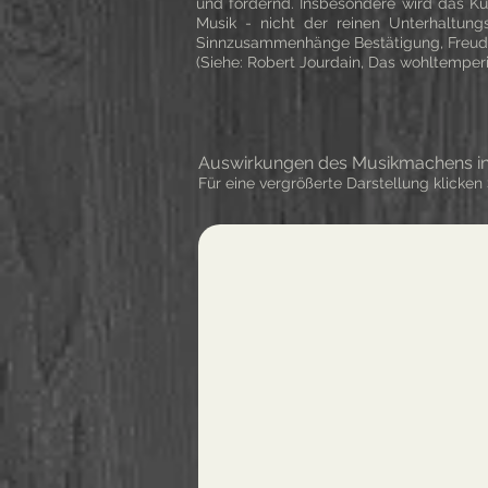
und fördernd. Insbesondere wird das Ku
Musik - nicht der reinen Unterhaltung
Sinnzusammenhänge Bestätigung, Freud
(Siehe: Robert Jourdain, Das wohltemperi
Auswirkungen des Musikmachens ins
Für eine vergrößerte Darstellung klicken S