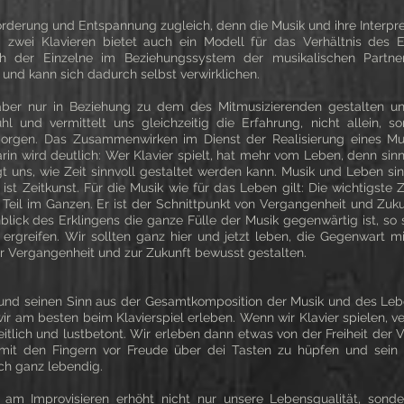
sförderung und Entspannung zugleich, denn die Musik und ihre Interpr
d zwei Klavieren bietet auch ein Modell für das Verhältnis des
h der Einzelne im Beziehungssystem der musikalischen Partners
 und kann sich dadurch selbst verwirklichen.
aber nur in Beziehung zu dem des Mitmusizierenden gestalten u
hl und vermittelt uns gleichzeitig die Erfahrung, nicht allein, s
orgen. Das Zusammenwirken im Dienst der Realisierung eines Mus
in wird deutlich: Wer Klavier spielt, hat mehr vom Leben, denn sinn
eigt uns, wie Zeit sinnvoll gestaltet werden kann. Musik und Leben sin
st Zeitkunst. Für die Musik wie für das Leben gilt: Die wichtigste Z
Teil im Ganzen. Er ist der Schnittpunkt von Vergangenheit und Zuk
nblick des Erklingens die ganze Fülle der Musik gegenwärtig ist, so 
rgreifen. Wir sollten ganz hier und jetzt leben, die Gegenwart mi
ur Vergangenheit und zur Zukunft bewusst gestalten.
und seinen Sinn aus der Gesamtkomposition der Musik und des Leben
r am besten beim Klavierspiel erleben. Wenn wir Klavier spielen, ve
itlich und lustbetont. Wir erleben dann etwas von der Freiheit der Vög
 mit den Fingern vor Freude über dei Tasten zu hüpfen und sein 
ich ganz lebendig.
am Improvisieren erhöht nicht nur unsere Lebensqualität, sonder