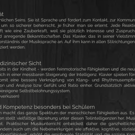
ät
hlichen Seins. Sie ist Sprache und fordert zum Kontakt, zur Kommuni
m so sicherer beherrscht, je früher man sie erlernt. Jede Reakti
t wie eine Zauberkraft, weil sie plötzlich Interesse und Zuspruch 
nd anregende Bekanntschaften. Das Klavier, das in seiner Vielstimm
erständnis der Musiksprache an. Auf ihm kann in allen Stilrichtunge
ziert werden.
izinischer Sicht
eits in der Kindheit - werden feinmotorische Fähigkeiten und die ne
sich in einer messbaren Steigerung der Intelligenz. Klavier spielen f
 somit eine bessere Verknüpfung von Klang- und Rhythmusempfi
on und Analyse bzw Gefühl und Ratio einher. Grundsätzlich aktivi
rpereigene Selbstbelohnungssystem.
everkusen)
nd Kompetenz besonders bei Schülern
zen macht das ganze Spektrum der menschlichen Fähigkeiten aus. Es i
en stellt vielfältige Beziehung unter diesen Teilintelligenzen her. Musi
. Praktischer Musikunterricht entwickelt daher die ganzheitlich
ondern auch um die Nebenwirkungen wie affektive, kognitive, soziale
ationsfähigkeit, erhöht die emotionale Stabilität und die soziale K