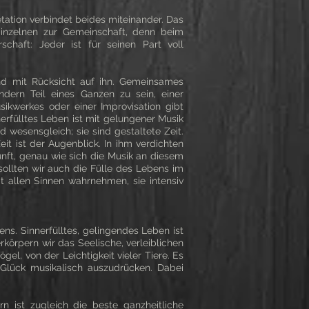
etation verbindet beides miteinander. Das
 Einzelnen zur Gemeinschaft, denn beim
chaft: Jeder ist für seinen Part voll
nd mit Rücksicht auf ihn. Gemeinsames
ondern Teil eines Ganzen zu sein, einer
ikwerkes oder einer Improvisation gibt
erfülltes Leben ist mit gelungener Musik
d wesensgleich; sie sind gestaltete Zeit.
eit ist der Augenblick. In ihm verdichten
unft, genau wie sich die Musik an diesem
sollten wir auch die Fülle des Lebens im
t allen Sinnen wahrnehmen, sie intensiv
s. Sinnerfülltes, gelingendes Leben ist
rkörpern wir das Seelische, verleiblichen
el, von der Leichtigkeit vieler Tiere. Es
Glück musikalisch auszudrücken. Dabei
n ist zugleich die beste ganzheitliche