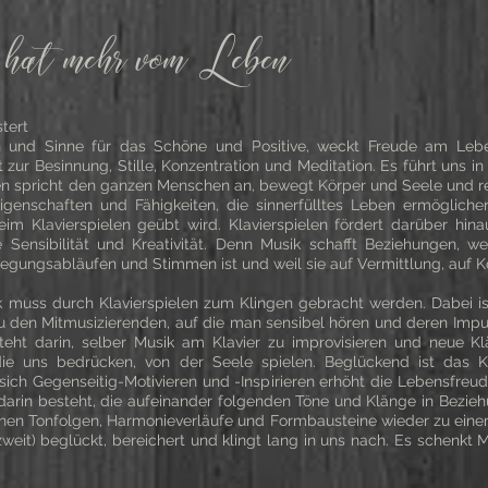
, hat mehr vom Leben
stert
 und Sinne für das Schöne und Positive, weckt Freude am Leben.
ur Besinnung, Stille, Konzentration und Meditation. Es führt uns in
len spricht den ganzen Menschen an, bewegt Körper und Seele und re
Eigenschaften und Fähigkeiten, die sinnerfülltes Leben ermöglich
im Klavierspielen geübt wird. Klavierspielen fördert darüber hi
le Sensibilität und Kreativität. Denn Musik schafft Beziehungen, w
gungsabläufen und Stimmen ist und weil sie auf Vermittlung, auf K
uss durch Klavierspielen zum Klingen gebracht werden. Dabei ist 
 zu den Mitmusizierenden, auf die man sensibel hören und deren Imp
steht darin, selber Musik am Klavier zu improvisieren und neue K
ie uns bedrücken, von der Seele spielen. Beglückend ist das Kl
sich Gegenseitig-Motivieren und -Inspirieren erhöht die Lebensfre
s darin besteht, die aufeinander folgenden Töne und Klänge in Bezie
schen Tonfolgen, Harmonieverläufe und Formbausteine wieder zu ein
zweit) beglückt, bereichert und klingt lang in uns nach. Es schenkt Mo