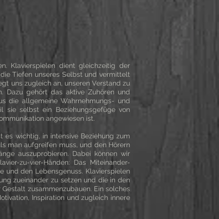
 Klavierspielen dient gleichzeitig der
 die Tiefen unseres Selbst und vermittelt
gt uns zugleich an, unseren Verstand zu
en. Dazu gehört das aktive Zuhören und
naus die allgemeine Wahrnehmungs- und
eil sie selbst ein Beziehungsgefüge von
ommunikation angewiesen ist.
es wichtig, in intensive Beziehung zum
uls man aufgreifen muss, und den Hörern
länge auszuprobieren. Dabei können wir
avier-zu-vier-Händen: Das Miteinander-
ude und den Lebensgenuss. Klavierspielen
hung zueinander zu setzen und die in den
er Gestalt zusammenzubauen. Ein solches
tivation, Inspiration und zugleich innere