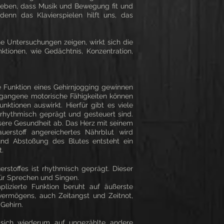
geben, dass Musik und Bewegung fit und
denn das Klavierspielen hilft uns, das
e Untersuchungen zeigen, wirkt sich die
nktionen, wie Gedächtnis, Konzentration,
e Funktion eines Gehirnjogging gewinnen
ngegangene motorische Fähigkeiten können
ktionen auswirkt. Hierfür gibt es viele
rhythmisch geprägt und gesteuert sind.
ere Gesundheit ab. Das Herz mit seinem
uerstoff angereichertes Nährblut wird
und Abstoßung des Blutes entsteht ein
t.
offes ist rhythmisch geprägt. Dieser
für Sprechen und Singen.
lizierte Funktion beruht auf äußerste
vermögens, auch Zeitangst und Zeitnot,
Gehirn.
n sich wiederum auf ungezählte andere