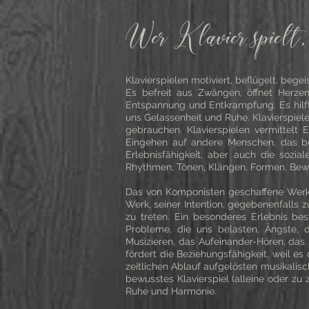
Wer Klavier spielt
Klavierspielen motiviert, beflügelt, begei
Es befreit aus Zwängen, öffnet Herzen
Entspannung und Entkrampfung. Es hilft z
uns Gelassenheit und Ruhe. Klavierspie
gebrauchen. Klavierspielen vermittelt 
Eingehen auf andere Menschen, das be
Erlebnisfähigkeit, aber auch die sozia
Rhythmen, Tönen, Klängen, Formen, Bewe
Das von Komponisten geschaffene Werk m
Werk, seiner Intention, gegebenenfalls
zu treten. Ein besonderes Erlebnis be
Probleme, die uns belasten, Ängste, d
Musizieren, das Aufeinander-Hören, das 
fördert die Beziehungsfähigkeit, weil e
zeitlichen Ablauf aufgelösten musikali
bewusstes Klavierspiel (alleine oder zu 
Ruhe und Harmonie.