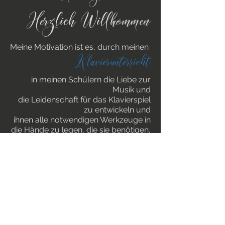
Herzlich Willkommen
Meine Motivation ist es, durch meinen
Klavierunterricht
in meinen Schülern die Liebe zur
Musik und
die Leidenschaft für das Klavierspiel
zu entwickeln und
ihnen alle notwendigen Werkzeuge in
die Hände zu legen, die sie benötigen,
um selbständig Lernende zu werden
und ihre eigenen musikalischen Ziele
zu erreichen.