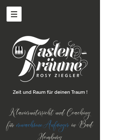
Zeit und Raum für deinen Traum !
Klavierunterricht und Coaching
für
erwachsene
Anfänger
in Bad
Homburg